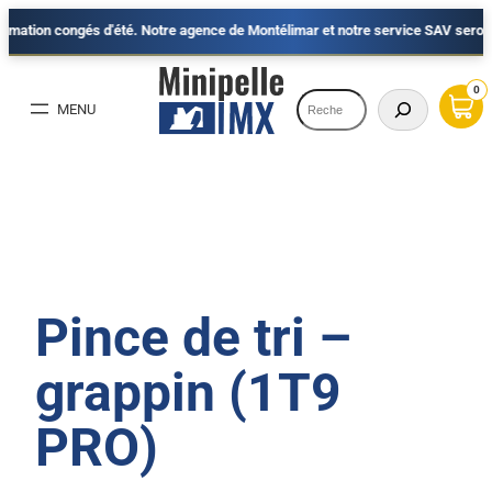
on congés d'été. Notre agence de Montélimar et notre service SAV seront fermés
Aller
au
0
Recherche
contenu
Pince de tri –
grappin (1T9
PRO)