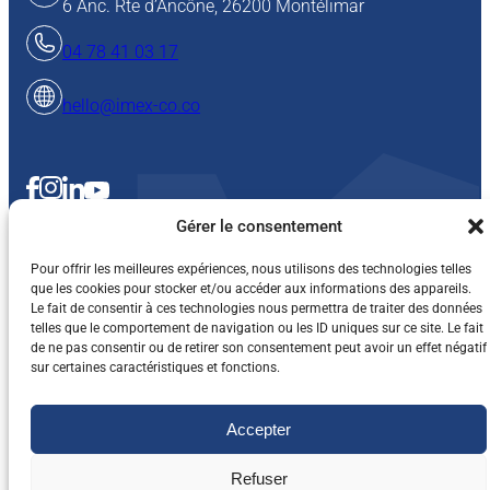
6 Anc. Rte d’Ancône, 26200 Montélimar
04 78 41 03 17
hello@imex-co.co
Gérer le consentement
Pour offrir les meilleures expériences, nous utilisons des technologies telles
que les cookies pour stocker et/ou accéder aux informations des appareils.
Le fait de consentir à ces technologies nous permettra de traiter des données
telles que le comportement de navigation ou les ID uniques sur ce site. Le fait
Mentions légales et vie privée
Cookies
Conditions Générales de Vente
de ne pas consentir ou de retirer son consentement peut avoir un effet négatif
sur certaines caractéristiques et fonctions.
© 2025 All Rights Reserved, IMEX-CO
Accepter
Refuser