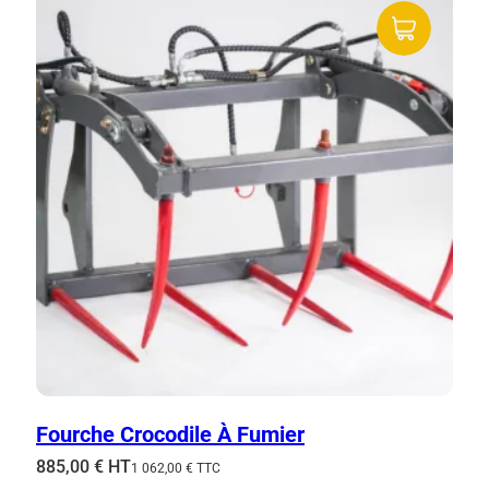
Fourche Crocodile À Fumier
885,00
€
HT
1 062,00
€
TTC