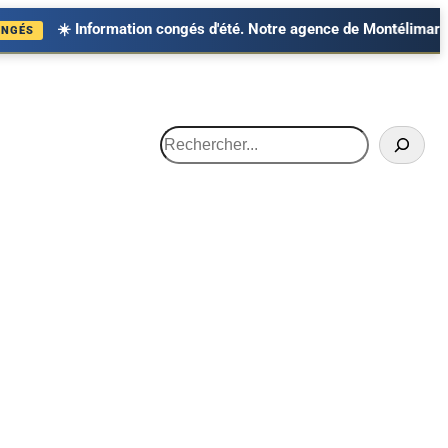
rmation congés d'été. Notre agence de Montélimar et notre service 
Recherche
HARGEUSES
OCCASIONS
Minipelles