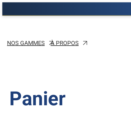
Aller
au
contenu
NOS GAMMES
À PROPOS
MINIPELLES IMX
MINIPELLES ESSENTIAL
Minipelle IMX 700
NT18
Minipelle 1T+
Panier
Minipelle 1T2 PRO
Minipelle 1T5
Minipelle 1T9 PRO