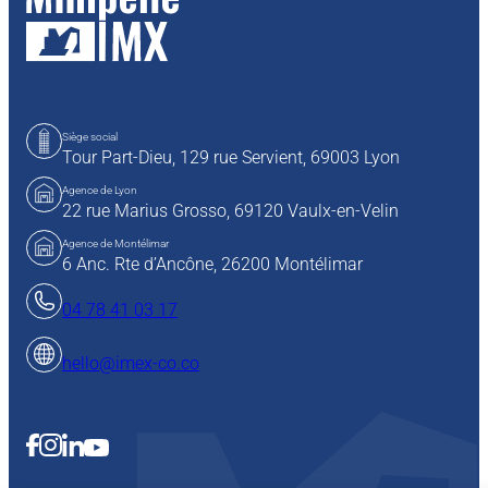
Siège social
Tour Part-Dieu, 129 rue Servient,
69003 Lyon
Agence de Lyon
22 rue Marius Grosso,
69120 Vaulx-en-Velin
Agence de Montélimar
6 Anc. Rte d’Ancône, 26200 Montélimar
04 78 41 03 17
hello@imex-co.co