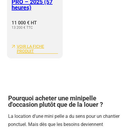
A
PRO – 2025 (57
N
heures)
N
É
E
11 000 € HT
2
13 200 € TTC
0
2
4
VOIR LA FICHE
PRODUIT
:
M
I
N
I
P
E
L
L
Pourquoi acheter une minipelle
E
1
d'occasion plutôt que de la louer ?
T
2
La location d’une mini pelle a du sens pour un chantier
P
R
ponctuel. Mais dès que les besoins deviennent
O
–