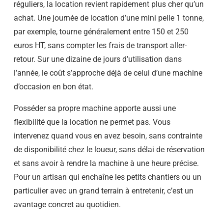
réguliers, la location revient rapidement plus cher qu’un
2
0
achat. Une journée de location d’une mini pelle 1 tonne,
2
par exemple, tourne généralement entre 150 et 250
5
(
euros HT, sans compter les frais de transport aller-
5
7
retour. Sur une dizaine de jours d’utilisation dans
H
E
l’année, le coût s’approche déjà de celui d’une machine
U
d’occasion en bon état.
R
E
S
Posséder sa propre machine apporte aussi une
)
flexibilité que la location ne permet pas. Vous
intervenez quand vous en avez besoin, sans contrainte
de disponibilité chez le loueur, sans délai de réservation
et sans avoir à rendre la machine à une heure précise.
Pour un artisan qui enchaîne les petits chantiers ou un
particulier avec un grand terrain à entretenir, c’est un
avantage concret au quotidien.