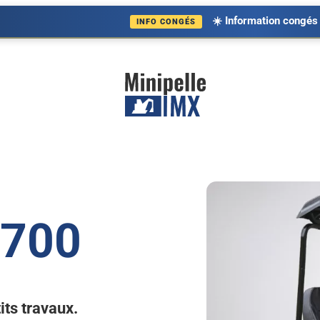
☀️ Information congés d'été. Notre a
INFO CONGÉS
ACCESSOIRES & REMORQUES
MINI DUMPERS & C
Accessoires
Chargeuses
Remorques
Mini Dumpers
 700
Pièces détachées
its travaux.