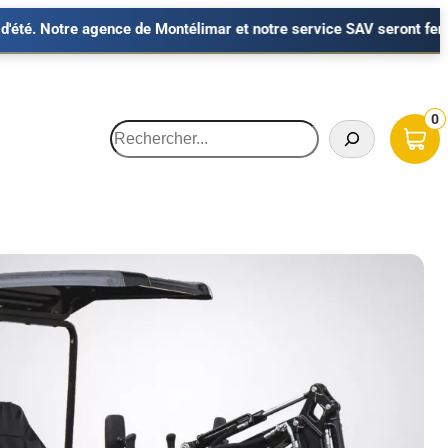
gence de Montélimar et notre service SAV seront fermés du 7 au 23 
0
Recherche
HARGEUSES
OCCASIONS
Minipelles