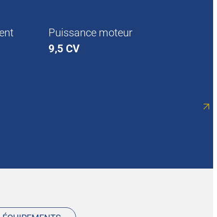
ent
Puissance moteur
9,5 CV
 max.
Distance d’excavation au sol
max.
226 cm