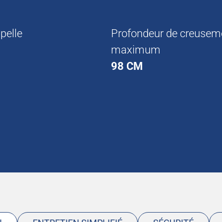
pelle
Profondeur de creusem
maximum
98 CM
ol
Hauteur d’excavation
186 cm