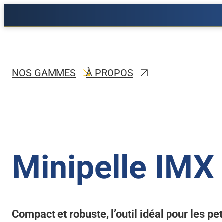
Aller
au
contenu
NOS GAMMES
À PROPOS
MINIPELLES IMX
MINIPELLES ESSENTIAL
Minipelle IMX 700
NT18
Minipelle 1T+
Minipelle IMX
Minipelle 1T2 PRO
Minipelle 1T5
Minipelle 1T9 PRO
Compact et robuste, l’outil idéal pour les pet