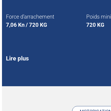
Force d’arrachement
Poids mini
7,06 Kn / 720 KG
720 KG
Lire plus
Type de moteur
Largeur s
Monocylindre
70 cm
Refroidi par air (Essence)