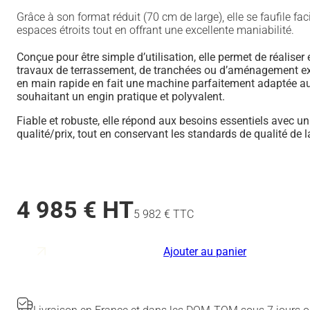
Minipelle 2T8 PRO
Grâce à son format réduit (70 cm de large), elle se faufile fa
espaces étroits tout en offrant une excellente maniabilité.
Minipelle 4T PRO
Conçue pour être simple d’utilisation, elle permet de réaliser
travaux de terrassement, de tranchées ou d’aménagement ext
en main rapide en fait une machine parfaitement adaptée aux
souhaitant un engin pratique et polyvalent.
Fiable et robuste, elle répond aux besoins essentiels avec un
qualité/prix, tout en conservant les standards de qualité d
4 985 € HT
5 982 € TTC
Ajouter au panier