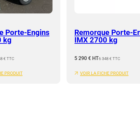
 Porte-Engins
Remorque Porte-E
 kg
IMX 2700 kg
5 290 € HT
88 € TTC
6 348 € TTC
HE PRODUIT
VOIR LA FICHE PRODUIT
:
:
R
R
E
E
M
M
O
O
R
R
Q
Q
U
U
E
E
P
P
O
O
R
R
T
T