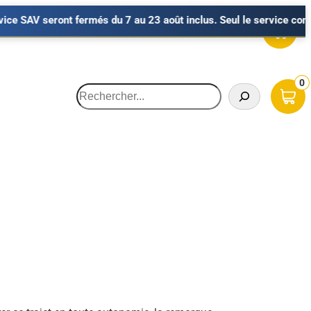
nt fermés du 7 au 23 août inclus. Seul le service commercial de Ly
0
Recherche
HARGEUSES
OCCASIONS
Minipelles