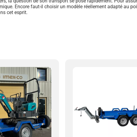
tiers, la question de son transport se pose rapidement. Pour assu
nomique. Encore faut-il choisir un modèle réellement adapté au po
s cet esprit.