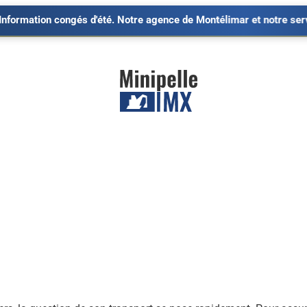
congés d'été. Notre agence de Montélimar et notre service SAV sero
ACCESSOIRES & REMORQUES
MINI DUMPERS & C
Accessoires
Chargeuses
Remorques
Mini Dumpers
Pièces détachées