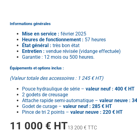
Minipelle 2T8 PRO
Minipelle 4T PRO
Informations générales
Mise en service :
février 2025
Heures de fonctionnement :
57 heures
État général :
très bon état
Entretien :
vendue révisée (vidange effectuée)
Garantie : 12 mois ou 500 heures.
Équipements et options inclus :
(Valeur totale des accessoires : 1 245 € HT)
Pouce hydraulique de série –
valeur neu
f
: 400 € HT
2 godets
de creusage
Attache rapide semi-automatique –
valeur neuve : 3
Godet de curage –
valeur neu
f
: 285 € HT
Pince de tri 2 points –
valeur neuve : 220 € HT
11 000 € HT
13 200 € TTC