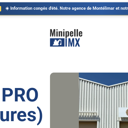
 d'été. Notre agence de Montélimar et notre service SAV seront fer
ACCESSOIRES & REMORQUES
MINI DUMPERS & C
Accessoires
Chargeuses
Remorques
Mini Dumpers
2 PRO
Pièces détachées
ures)