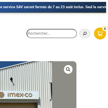
més du 7 au 23 août inclus. Seul le service commercial de Lyon re
0
Recherche
HARGEUSES
OCCASIONS
Minipelles