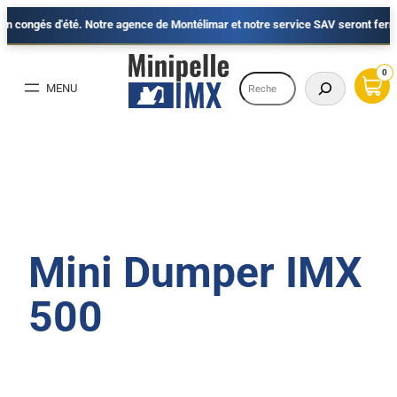
és d'été. Notre agence de Montélimar et notre service SAV seront fermés du 7 a
Aller
au
0
Recherche
contenu
Mini Dumper IMX
500