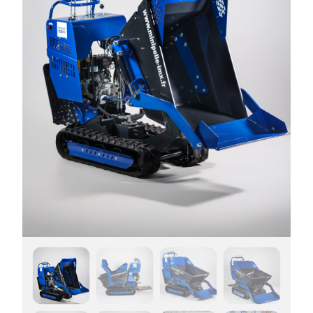
Rayon de braquage minimal : 1,15 m
Carburant : Essence
Capacité de franchissement : Pente jusqu’à 20°
Capacité réservoir carburant : 3,6 L
Dimensions de la machine (sans plateforme ni godet) :
Capacité réservoir huile moteur : 0,6 L
1570 x 880 x 1300 mm
Dimensions avec plateforme et godet : 2050 x 880 x
1300 mm
Dimensions de la chenille : 180 x 1000 mm
Largeur du châssis : 700 mm
Taille lame godet avant : 350 x 750 x 150 mm
Dimensions du bac de chargement : 1050 x 730 x 740
mm