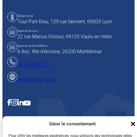
Siège social
Tour Part-Dieu, 129 rue Servient,
69003 Lyon
Agence de Lyon
22 rue Marius Grosso,
69120 Vaulx-en-Velin
Agence de Montélimar
6 Anc. Rte d’Ancône, 26200 Montélimar
04 78 41 03 17
hello@imex-co.co
Gérer le consentement
Pour offrir les meilleures expériences, nous utilisons des technologies telles