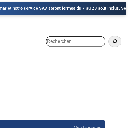
 service SAV seront fermés du 7 au 23 août inclus. Seul le service
Recherche
HARGEUSES
OCCASIONS
Minipelles