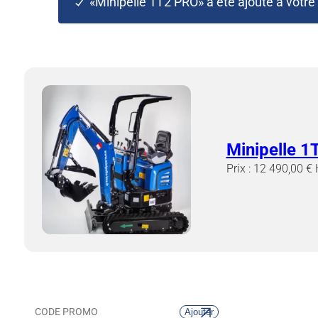
«Minipelle 1T2 PRO» a été ajouté à votre 
Minipelle 2T8 PRO
Minipelle 4T PRO
Minipelle 1
Prix :
12 490,00
€
Ajouter