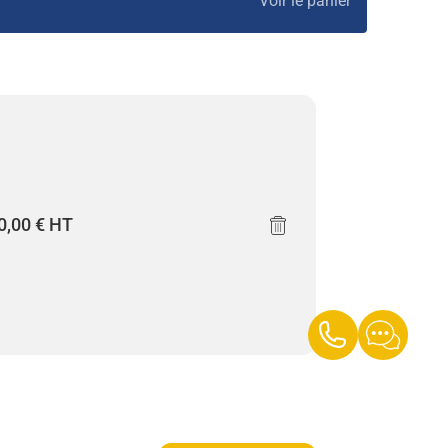
Voir le panier
×
0,00
€
HT