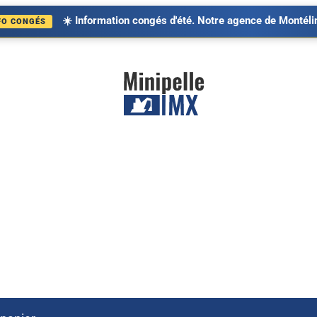
☀️ Information congés d'été. Notre agence de Montélimar et notre
ACCESSOIRES & REMORQUES
MINI DUMPERS & C
Accessoires
Chargeuses
Remorques
Mini Dumpers
Pièces détachées