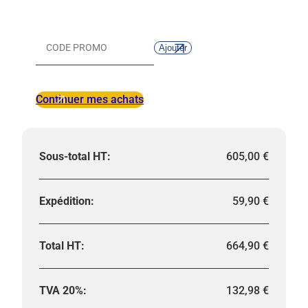
à
vis
(hydraulique)
Ajouter
Code
promo :
Continuer mes achats
605,00
€
59,90
€
664,90
€
132,98
€