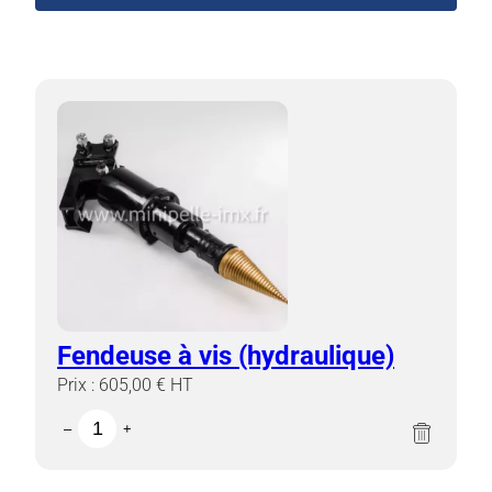
Fendeuse à vis (hydraulique)
Prix :
605,00
€
HT
quantité
×
–
+
de
Fendeuse