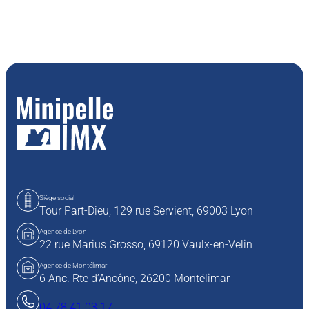
Siège social
Tour Part-Dieu, 129 rue Servient,
69003 Lyon
Agence de Lyon
22 rue Marius Grosso,
69120 Vaulx-en-Velin
Agence de Montélimar
6 Anc. Rte d’Ancône, 26200 Montélimar
04 78 41 03 17