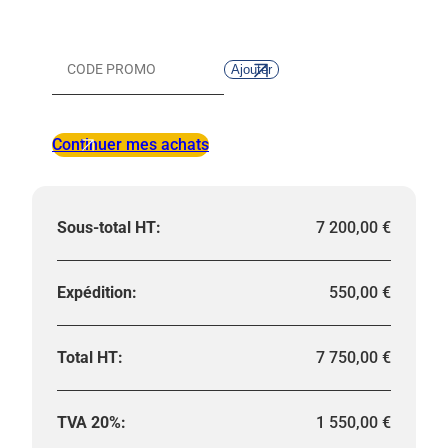
1T+
Ajouter
Code
promo :
Continuer mes achats
7 200,00
€
550,00
€
7 750,00
€
1 550,00
€