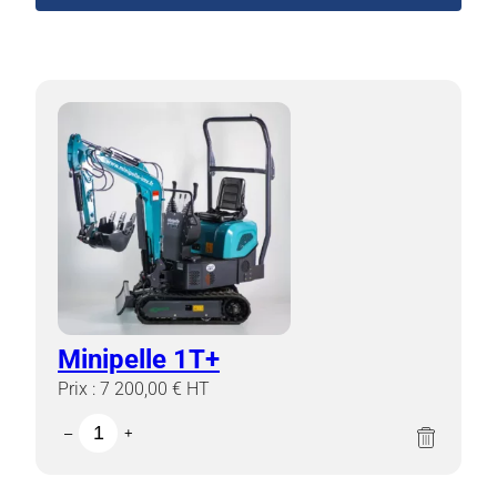
Minipelle 1T+
Prix :
7 200,00
€
HT
quantité
×
–
+
de
Minipelle