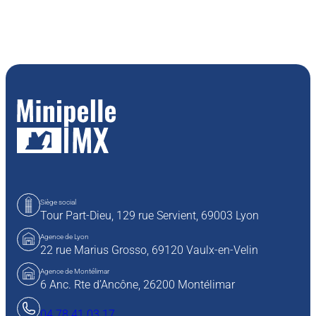
Siège social
Tour Part-Dieu, 129 rue Servient,
69003 Lyon
Agence de Lyon
22 rue Marius Grosso,
69120 Vaulx-en-Velin
Agence de Montélimar
6 Anc. Rte d’Ancône, 26200 Montélimar
04 78 41 03 17