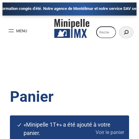
mation congés d'été. Notre agence de Montélimar et notre service SAV seront fe
Aller
au
Recherche
contenu
Panier
«Minipelle 1T+» a été ajouté à votre
Voir le panier
panier.