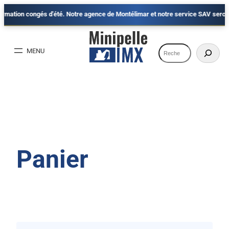
ation congés d'été. Notre agence de Montélimar et notre service SAV seront fer
Aller
au
Recherche
contenu
Panier