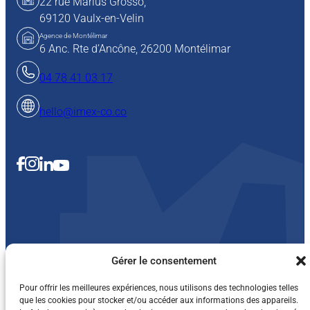
22 rue Marius Grosso,
69120 Vaulx-en-Velin
Agence de Montélimar
6 Anc. Rte d’Ancône, 26200 Montélimar
04 78 41 03 17
hello@imex-co.co
Mentions légales et vie privée
Cookies
Gérer le consentement
Conditions Générales de Vente
© 2025 All Rights Reserved, IMEX-CO
Pour offrir les meilleures expériences, nous utilisons des technologies telles
que les cookies pour stocker et/ou accéder aux informations des appareils.