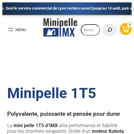
ervice commercial de Lyon restera ouvert jusqu'au 14 août, puis sera fermé du 
Aller
au
0
Recherche
contenu
Minipelle 1T5
Polyvalente, puissante et pensée pour durer
La
mini pelle 1T5 d’IMX
allie performance et fiabilité
pour les chantiers exigeants. Dotée d’un
moteur Kubota