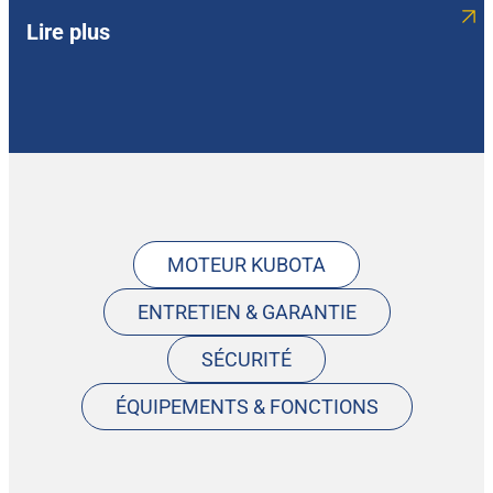
Lire plus
Type de moteur
3 cylindres, 4 temps
Refroidissement liquide (Diesel)
Puissance nominale moteur
MOTEUR KUBOTA
16 CV (11.8 kw) – 2300/min
ENTRETIEN & GARANTIE
SÉCURITÉ
Poids de fonctionnement
ÉQUIPEMENTS & FONCTIONS
1 450 kg